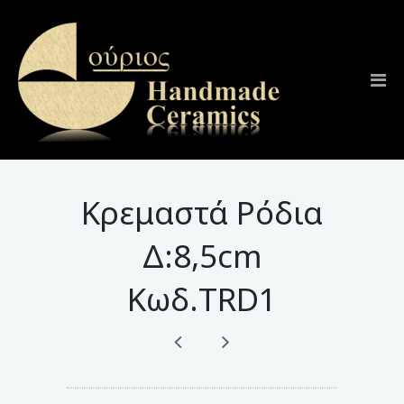
Κρεμαστά Ρόδια
Δ:8,5cm
Κωδ.TRD1