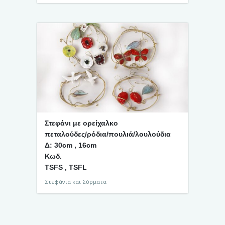
Στεφάνι με ορείχαλκο
πεταλούδες/ρόδια/πουλιά/λουλούδια
Δ: 30cm , 16cm
Κωδ.
TSFS , TSFL
Στεφάνια και Σύρματα