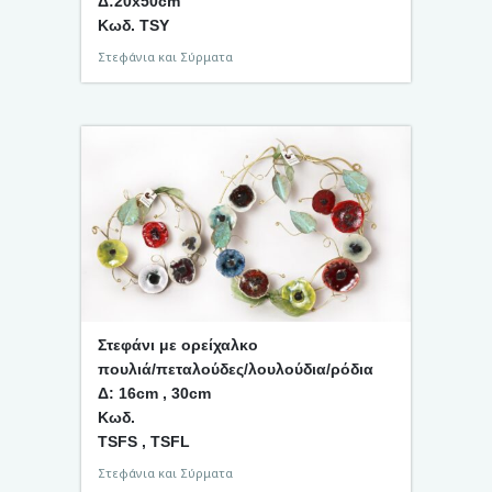
Δ:20x50cm
Κωδ. TSY
Στεφάνια και Σύρματα
Στεφάνι με ορείχαλκο
πουλιά/πεταλούδες/λουλούδια/ρόδια
Δ: 16cm , 30cm
Κωδ.
TSFS , TSFL
Στεφάνια και Σύρματα